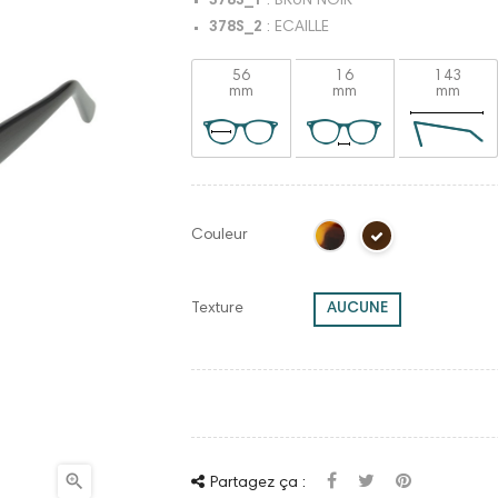
378S_1
: BRUN NOIR
378S_2
: ECAILLE
56
16
143
mm
mm
mm
Couleur
Texture
AUCUNE

Partagez ça :