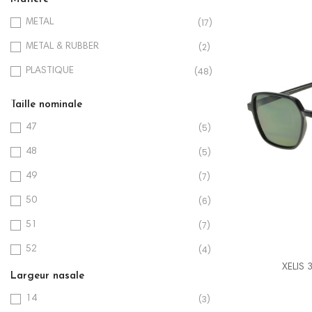
(17)
METAL
(2)
METAL & RUBBER
(48)
PLASTIQUE
Taille nominale
(5)
47
(5)
48
(7)
49
(6)
50
(7)
51
(4)
52
XELIS 
(7)
53
Largeur nasale
(11)
54
(3)
14