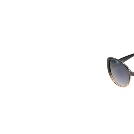
(2)
ORANGE
(2)
PECHE
(2)
JAUNE
(9)
OR
(1)
MIEL
(32)
ECAILLE
(8)
BRUN
(8)
VERT
(1)
MAT
(1)
GRISE
(3)
CRISTAL
(3)
BLACK