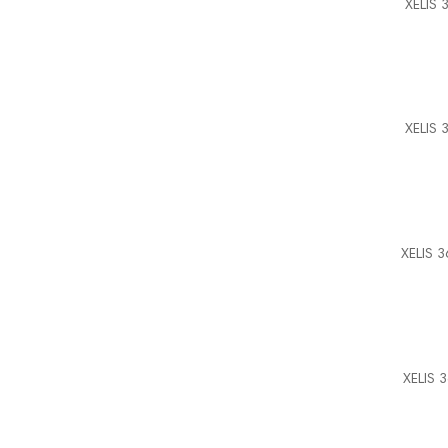
XELIS 
(1)
TEA
(1)
POURPRE
(1)
IVOIRE
XELIS 
XELIS 
XELIS 