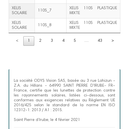
XELIS
XELIS 110S PLASTIQUE
110S_7
SOLAIRE
MIXTE
XELIS
XELIS 110S PLASTIQUE
110S_8
SOLAIRE
MIXTE
<
1
2
3
4
5
…
43
>
La société ODYS Vision SAS, basée au 3 rue Lohizun -
Z.A. du Hillans - 64990 SAINT PIERRE D'IRUBE- FR–
France, certifie que les lunettes de protection contre
les rayonnements solaires, listées ci-dessous, sont
conformes aux exigences relatives au Règlement UE
2016/425 selon le standard de la norme EN ISO
12312-1: 2013 / A1 : 2015.
Saint Pierre d’Irube, le 4 février 2021