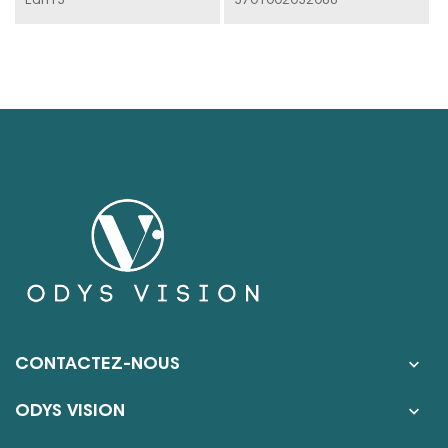
Ean13
3701002032088

CONTACTEZ-NOUS

ODYS VISION