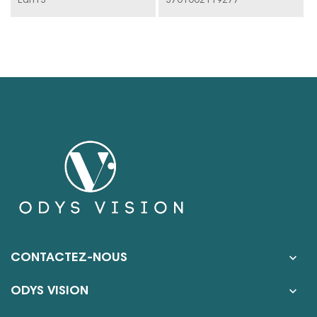
Ean13
3701002119277

CONTACTEZ-NOUS

ODYS VISION