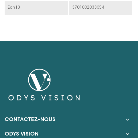
Ean13
3701002033054

CONTACTEZ-NOUS

ODYS VISION