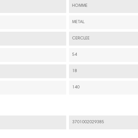
HOMME
METAL
CERCLEE
54
18
140
3701002029385